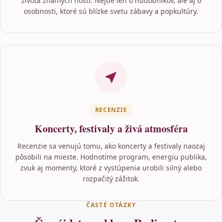
života známych hostí. Nejde len o hudobníkov, ale aj o
osobnosti, ktoré sú blízke svetu zábavy a popkultúry.
RECENZIE
Koncerty, festivaly a živá atmosféra
Recenzie sa venujú tomu, ako koncerty a festivaly naozaj
pôsobili na mieste. Hodnotíme program, energiu publika,
zvuk aj momenty, ktoré z vystúpenia urobili silný alebo
rozpačitý zážitok.
ČASTÉ OTÁZKY