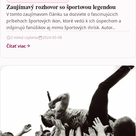
Zaujímavý rozhovor so športovou legendou
V tomto zaujímavom článku sa dozviete o fascinujúcich
príbehoch športových ikon, ktoré vedú k ich úspechom a
inšpirujú fanúšikov aj mimo športových ihrísk. Autor…
2 minut czytania
2024-05-08
Čítať viac