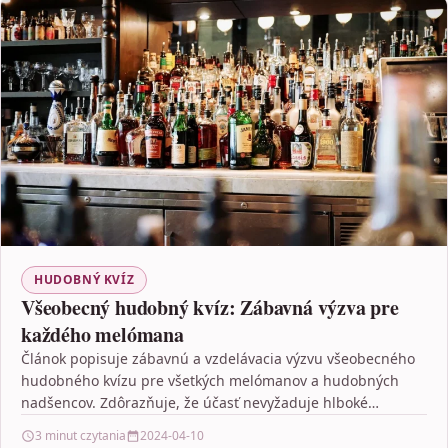
HUDOBNÝ KVÍZ
Všeobecný hudobný kvíz: Zábavná výzva pre
každého melómana
Článok popisuje zábavnú a vzdelávacia výzvu všeobecného
hudobného kvízu pre všetkých melómanov a hudobných
nadšencov. Zdôrazňuje, že účasť nevyžaduje hlboké
odborné znalosti, a ako…
3 minut czytania
2024-04-10