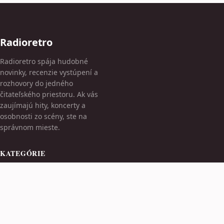
Radioretro
Radioretro spája hudobné
novinky, recenzie vystúpení a
rozhovory do jedného
čitateľského priestoru. Ak vás
zaujímajú hity, koncerty a
osobnosti zo scény, ste na
správnom mieste.
KATEGÓRIE
Hitová Hudba
Hudobný Kvíz
TÉMY