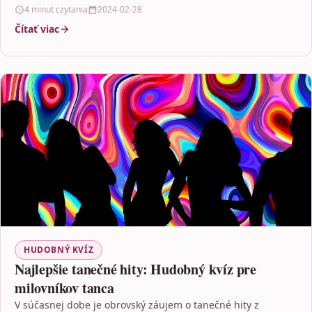
4 minut czytania
2024-02-28
Čítať viac
HUDOBNÝ KVÍZ
Najlepšie tanečné hity: Hudobný kvíz pre
milovníkov tanca
V súčasnej dobe je obrovský záujem o tanečné hity z