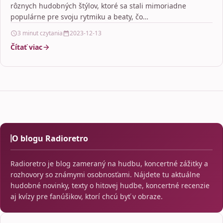
rôznych hudobných štýlov, ktoré sa stali mimoriadne
populárne pre svoju rytmiku a beaty, čo…
3 minut czytania
2023-12-13
Čítať viac
O blogu Radioretro
Radioretro je blog zameraný na hudbu, koncertné zážitky a
rozhovory so známymi osobnosťami. Nájdete tu aktuálne
hudobné novinky, texty o hitovej hudbe, koncertné recenzie
aj kvízy pre fanúšikov, ktorí chcú byť v obraze.