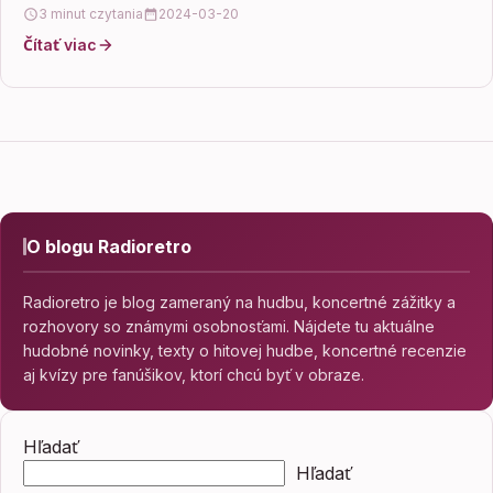
rozhovory nám umožňujú lepšie…
3 minut czytania
2024-03-20
Čítať viac
O blogu Radioretro
Radioretro je blog zameraný na hudbu, koncertné zážitky a
rozhovory so známymi osobnosťami. Nájdete tu aktuálne
hudobné novinky, texty o hitovej hudbe, koncertné recenzie
aj kvízy pre fanúšikov, ktorí chcú byť v obraze.
Hľadať
Hľadať