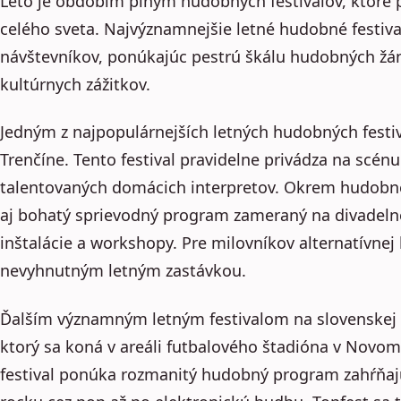
Leto je obdobím plným hudobných festivalov, ktoré p
celého sveta. Najvýznamnejšie letné hudobné festi
návštevníkov, ponúkajúc pestrú škálu hudobných žá
kultúrnych zážitkov.
Jedným z najpopulárnejších letných hudobných festiv
Trenčíne. Tento festival pravidelne privádza na scénu
talentovaných domácich interpretov. Okrem hudo
aj bohatý sprievodný program zameraný na divadeln
inštalácie a workshopy. Pre milovníkov alternatívnej 
nevyhnutným letným zastávkou.
Ďalším významným letným festivalom na slovenskej 
ktorý sa koná v areáli futbalového štadióna v Nov
festival ponúka rozmanitý hudobný program zahŕňaj