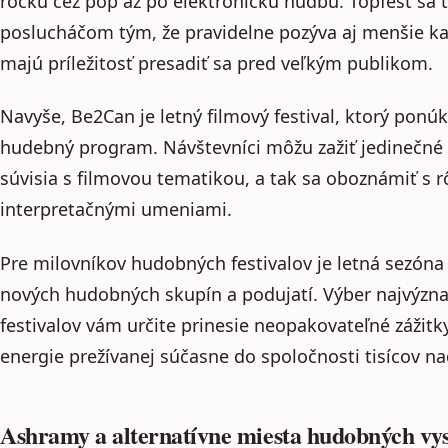
rocku cez pop až po elektronickú hudbu. Topfest sa 
poslucháčom tým, že pravidelne pozýva aj menšie ka
majú príležitosť presadiť sa pred veľkým publikom.
Navyše, Be2Can je letný filmový festival, ktorý pon
hudebný program. Návštevníci môžu zažiť jedinečné
súvisia s filmovou tematikou, a tak sa oboznámiť s
interpretačnými umeniami.
Pre milovníkov hudobných festivalov je letná sezón
nových hudobných skupín a podujatí. Výber najvýzn
festivalov vám určite prinesie neopakovateľné zážit
energie prežívanej súčasne do spoločnosti tisícov n
Ashramy a alternatívne miesta hudobných vy