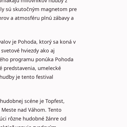
rilákajú milovníkov hudby z
valy sú skutočným magnetom pre
nrov a atmosféru plnú zábavy a
alov je Pohoda, ktorý sa koná v
 svetové hviezdy ako aj
bného programu ponúka Pohoda
é predstavenia, umelecké
hudby je tento festival
hudobnej scéne je Topfest,
om Meste nad Váhom. Tento
úci rôzne hudobné žánre od