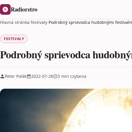
Radioretro
Hlavná stránka
/
festivaly
/
Podrobný sprievodca hudobnými festivalm
FESTIVALY
Podrobný sprievodca hudobnými
Peter Polák
2022-07-28
5 min czytania