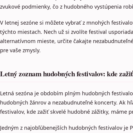
zvukové podmienky, čo z hudobného vystúpenia robí
V letnej sezóne si môžete vybrať z mnohých festivalo
týchto miestach. Nech už si zvolíte festival usporia
alternatívnom mieste, určite čakajte nezabudnuteľné
pre vaše zmysly.
Letný zoznam hudobných festivalov: kde zaži
Letná sezóna je obdobím plným hudobných festivalov
hudobných žánrov a nezabudnuteľné koncerty. Ak h
festivalov, kde zažiť skvelé hudobné zážitky, máme pr
Jedným z najobľúbenejších hudobných festivalov je P