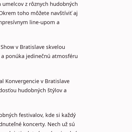
ých umelcov z rôznych hudobných
Okrem toho môžete navštíviť aj
impresívnym line-upom a
r Show v Bratislave skvelou
ky a ponúka jedinečnú atmosféru
al Konvergencie v Bratislave
odosťou hudobných štýlov a
bných festivalov, kde si každý
dnuteľné koncerty. Nech už sú