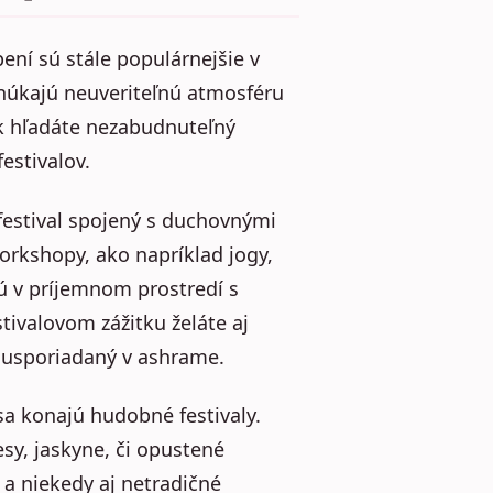
ní sú stále populárnejšie v
onúkajú neuveriteľnú atmosféru
 Ak hľadáte nezabudnuteľný
festivalov.
festival spojený s duchovnými
orkshopy, ako napríklad jogy,
ú v príjemnom prostredí s
ivalovom zážitku želáte aj
al usporiadaný v ashrame.
sa konajú hudobné festivaly.
esy, jaskyne, či opustené
a niekedy aj netradičné