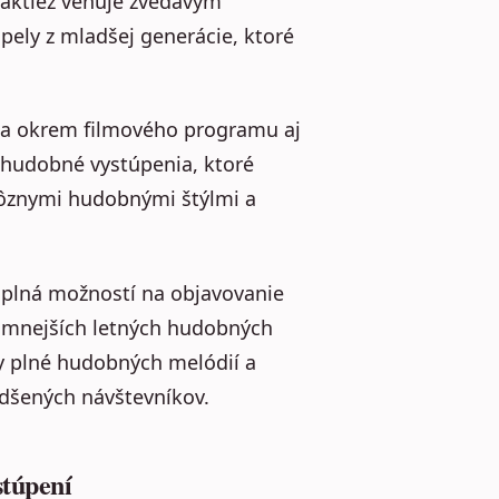
taktiež venuje zvedavým
pely z mladšej generácie, ktoré
úka okrem filmového programu aj
 hudobné vystúpenia, ktoré
 rôznymi hudobnými štýlmi a
a plná možností na objavovanie
amnejších letných hudobných
ky plné hudobných melódií a
adšených návštevníkov.
stúpení