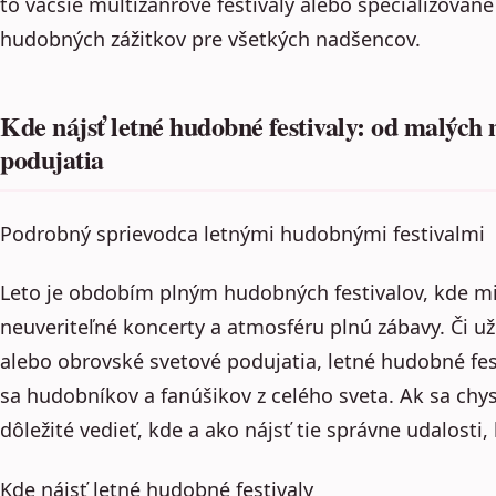
to väčšie multižánrové festivaly alebo špecializované
hudobných zážitkov pre všetkých nadšencov.
Kde nájsť letné hudobné festivaly: od malých 
podujatia
Podrobný sprievodca letnými hudobnými festivalmi
Leto je obdobím plným hudobných festivalov, kde mi
neuveriteľné koncerty a atmosféru plnú zábavy. Či už
alebo obrovské svetové podujatia, letné hudobné fes
sa hudobníkov a fanúšikov z celého sveta. Ak sa chys
dôležité vedieť, kde a ako nájsť tie správne udalosti,
Kde nájsť letné hudobné festivaly