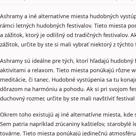
Ashramy a iné alternatívne miesta hudobných vystúpe
rámci letných hudobných festivalov. Tieto miesta p
a zážitok, ktorý je odlišný od tradičných festivalov.
zážitok, určite by ste si mali vybrať niektorý z týchto 
Ashramy sú ideálne pre tých, ktorí hľadajú hudobný 
aktivitami a relaxom. Tieto miesta ponúkajú rôzne w
meditácie, či tanec. Hudobné vystúpenia sa tu konaj
dôrazom na harmóniu a pohodu. Ak si pri svojom fest
duchovný rozmer, určite by ste mali navštíviť festiv
Okrem toho existujú aj iné alternatívne miesta, kde 
Sem patria napríklad zrúcaniny kaštieľov, starobylé l
továrne. Tieto miesta ponúkajú jedinečnú atmosféru 