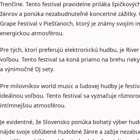
Trenčíne. Tento festival pravidelne priláka špičkov
žánrov a ponúka nezabudnuteľné koncertné zážitky. 
Grape Festival v Piešťanoch, ktorý je známy svojím 
energickou atmosférou.
Pre tých, ktorí preferujú elektronickú hudbu, je Rive
voľbou. Tento festival sa koná priamo na brehu rie
a výnimočné DJ sety.
Pre milovníkov world music a ľudovej hudby je festiv
ideálnou voľbou. Tento festival sa vyznačuje rôznor
intímnejšou atmosférou.
Je evidentné, že Slovensko ponúka bohatý výber hudo
nájde svoje obľúbené hudobné žánre a zažije nezabu