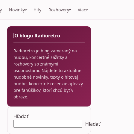
y
Novinky
Hity
Rozhovory
Viac
O blogu Radioretro
Radioretro je blog zameraný na
hudbu, koncertné zážitky a
rozhovory so známymi
osobnosťami. Nájdete tu aktuálne
hudobné novinky, texty o hitovej
hudbe, koncertné recenzie aj kvízy
pre fanúšikov, ktorí chcú byť v
obraze.
Hľadať
Hľadať