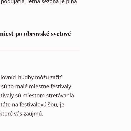
 podujatia, letná sezóna je plná
miest po obrovské svetové
lovníci hudby môžu zažiť
 sú to malé miestne festivaly
tivaly sú miestom stretávania
táte na festivalovú šou, je
 ktoré vás zaujmú.